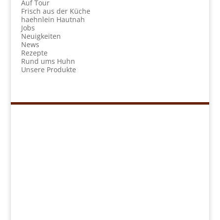
Auf Tour
Frisch aus der Küche
haehnlein Hautnah
Jobs
Neuigkeiten
News
Rezepte
Rund ums Huhn
Unsere Produkte
Navigation
Kükenretter
Unser Konzept
Unsere Produkte
Rezepte
Händlersuche
Über uns
Sonstiges