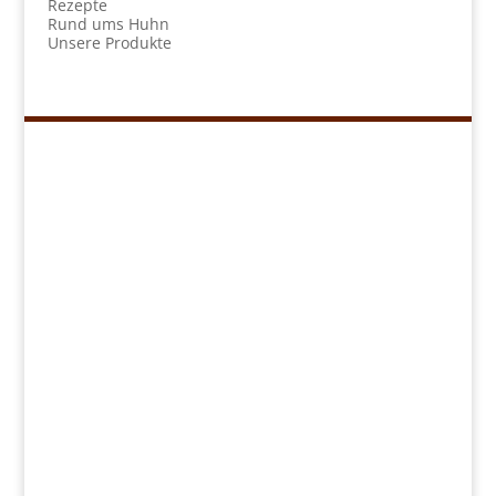
Rezepte
Rund ums Huhn
Unsere Produkte
Navigation
Kükenretter
Unser Konzept
Unsere Produkte
Rezepte
Händlersuche
Über uns
Sonstiges
Kontakt
Presse
FAQ
Impressum
Datenschutz