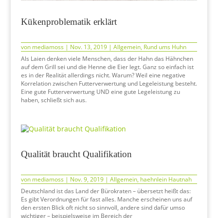
Kükenproblematik erklärt
von
mediamoss
|
Nov. 13, 2019
|
Allgemein
,
Rund ums Huhn
Als Laien denken viele Menschen, dass der Hahn das Hähnchen
auf dem Grill sei und die Henne die Eier legt. Ganz so einfach ist
es in der Realität allerdings nicht. Warum? Weil eine negative
Korrelation zwischen Futterverwertung und Legeleistung besteht.
Eine gute Futterverwertung UND eine gute Legeleistung zu
haben, schließt sich aus.
Qualität braucht Qualifikation
von
mediamoss
|
Nov. 9, 2019
|
Allgemein
,
haehnlein Hautnah
Deutschland ist das Land der Bürokraten – übersetzt heißt das:
Es gibt Verordnungen für fast alles. Manche erscheinen uns auf
den ersten Blick oft nicht so sinnvoll, andere sind dafür umso
wichtiger – beispielsweise im Bereich der