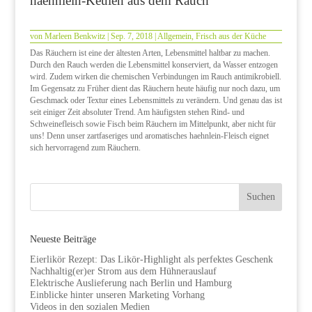
haehnlein-Keulen aus dem Rauch
von
Marleen Benkwitz
|
Sep. 7, 2018
|
Allgemein
,
Frisch aus der Küche
Das Räuchern ist eine der ältesten Arten, Lebensmittel haltbar zu machen.
Durch den Rauch werden die Lebensmittel konserviert, da Wasser entzogen
wird. Zudem wirken die chemischen Verbindungen im Rauch antimikrobiell.
Im Gegensatz zu Früher dient das Räuchern heute häufig nur noch dazu, um
Geschmack oder Textur eines Lebensmittels zu verändern. Und genau das ist
seit einiger Zeit absoluter Trend. Am häufigsten stehen Rind- und
Schweinefleisch sowie Fisch beim Räuchern im Mittelpunkt, aber nicht für
uns! Denn unser zartfaseriges und aromatisches haehnlein-Fleisch eignet
sich hervorragend zum Räuchern.
Neueste Beiträge
Eierlikör Rezept: Das Likör-Highlight als perfektes Geschenk
Nachhaltig(er)er Strom aus dem Hühnerauslauf
Elektrische Auslieferung nach Berlin und Hamburg
Einblicke hinter unseren Marketing Vorhang
Videos in den sozialen Medien