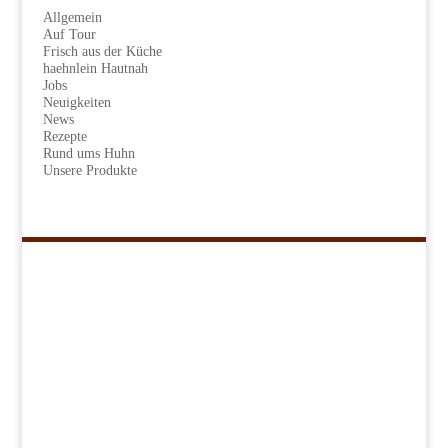
Allgemein
Auf Tour
Frisch aus der Küche
haehnlein Hautnah
Jobs
Neuigkeiten
News
Rezepte
Rund ums Huhn
Unsere Produkte
Navigation
Kükenretter
Unser Konzept
Unsere Produkte
Rezepte
Händlersuche
Über uns