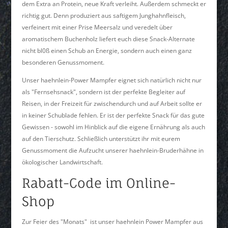
dem Extra an Protein, neue Kraft verleiht. Außerdem schmeckt er
richtig gut. Denn produziert aus saftigem Junghahnfleisch,
verfeinert mit einer Prise Meersalz und veredelt über
aromatischem Buchenholz liefert euch diese Snack-Alternate
nicht bl0ß einen Schub an Energie, sondern auch einen ganz
besonderen Genussmoment.
Unser haehnlein-Power Mampfer eignet sich natürlich nicht nur
als "Fernsehsnack", sondern ist der perfekte Begleiter auf
Reisen, in der Freizeit für zwischendurch und auf Arbeit sollte er
in keiner Schublade fehlen. Er ist der perfekte Snack für das gute
Gewissen - sowohl im Hinblick auf die eigene Ernährung als auch
auf den Tierschutz. Schließlich unterstützt ihr mit eurem
Genussmoment die Aufzucht unserer haehnlein-Bruderhähne in
ökologischer Landwirtschaft.
Rabatt-Code im Online-
Shop
Zur Feier des "Monats" ist unser haehnlein Power Mampfer aus