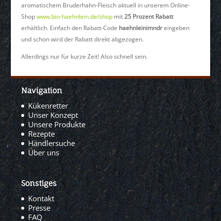
aromatischem Bruderhahn-Fleisch aktuell in unserem Online-
Shop
www.bio-haehnlein.de/shop
mit
25 Prozent Rabatt
erhältlich. Einfach den Rabatt-Code
haehnleinimndr
eingeben
und schon wird der Rabatt direkt abgezogen.
Allerdings nur für kurze Zeit! Also schnell sein.
Navigation
Kükenretter
Unser Konzept
Unsere Produkte
Rezepte
Händlersuche
Über uns
Sonstiges
Kontakt
Presse
FAQ