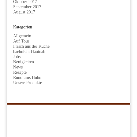
Oktober 2017
September 2017
August 2017
Kategorien
Allgemein
Auf Tour
Frisch aus der Küche
haehnlein Hautnah
Jobs
Neuigkeiten
News
Rezepte
Rund ums Huhn
Unsere Produkte
Navigation
Kükenretter
Unser Konzept
Unsere Produkte