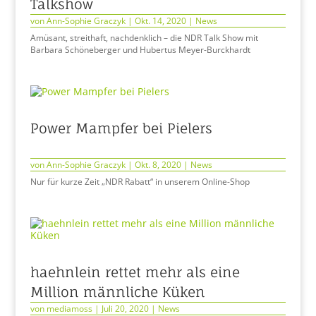
Talkshow
von
Ann-Sophie Graczyk
|
Okt. 14, 2020
|
News
Amüsant, streithaft, nachdenklich – die NDR Talk Show mit
Barbara Schöneberger und Hubertus Meyer-Burckhardt
Power Mampfer bei Pielers
von
Ann-Sophie Graczyk
|
Okt. 8, 2020
|
News
Nur für kurze Zeit „NDR Rabatt“ in unserem Online-Shop
haehnlein rettet mehr als eine
Million männliche Küken
von
mediamoss
|
Juli 20, 2020
|
News