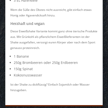
3 EL Haferkleie
Wem die Süße des Obstes nicht ausreicht, gibt einfach etwas
Honig oder Agavendicksaft hinzu.
Herzhaft und vegan
Diese Eiweißshake Variante kommt ganz ohne tierische Produkte
aus. Mit Grünkohl als pflanzlichem Eiweißlieferanten ist der
Shake ausgefallen, versorgt euren Körper aber nach dem Sport
genauso proteinreich.
1 Banane
250g Brombeeren oder 250g Erdbeeren
150g Spinat
Kokosnusswasser
Ist der Shake zu dickflüssig? Einfach Sojamilch oder Wasser
hinzugeben.