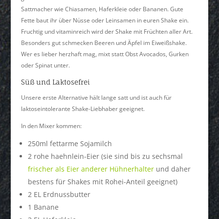
Sattmacher wie Chiasamen, Haferkleie oder Bananen. Gute
Fette baut ihr über Nüsse oder Leinsamen in euren Shake ein.
Fruchtig und vitaminreich wird der Shake mit Früchten aller Art.
Besonders gut schmecken Beeren und Äpfel im Eiweißshake.
Wer es lieber herzhaft mag, mixt statt Obst Avocados, Gurken
oder Spinat unter.
Süß und Laktosefrei
Unsere erste Alternative hält lange satt und ist auch für
laktoseintolerante Shake-Liebhaber geeignet.
In den Mixer kommen:
250ml fettarme Sojamilch
2 rohe haehnlein-Eier (sie sind bis zu sechsmal
frischer als Eier anderer Hühnerhalter
und daher
bestens für Shakes mit Rohei-Anteil geeignet)
2 EL Erdnussbutter
1 Banane