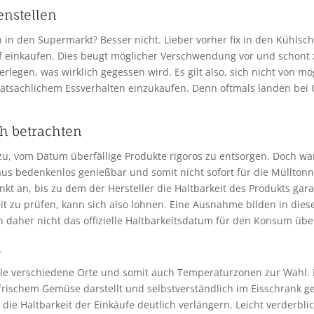
enstellen
in den Supermarkt? Besser nicht. Lieber vorher fix in den Kühlsc
rf einkaufen. Dies beugt möglicher Verschwendung vor und schon
erlegen, was wirklich gegessen wird. Es gilt also, sich nicht von
tatsächlichem Essverhalten einzukaufen. Denn oftmals landen bei 
ch betrachten
zu, vom Datum überfällige Produkte rigoros zu entsorgen. Doch war
us bedenkenlos genießbar und somit nicht sofort für die Müllton
kt an, bis zu dem der Hersteller die Haltbarkeit des Produkts gar
eit zu prüfen, kann sich also lohnen. Eine Ausnahme bilden in di
en daher nicht das offizielle Haltbarkeitsdatum für den Konsum übe
n
ele verschiedene Orte und somit auch Temperaturzonen zur Wahl.
frischem Gemüse darstellt und selbstverständlich im Eisschrank gel
e Haltbarkeit der Einkäufe deutlich verlängern. Leicht verderbli