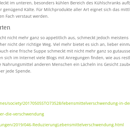
deckt im unteren, besonders kühlen Bereich des Kühlschranks auf
r genügend Kälte. Für Milchprodukte aller Art eignet sich das mitt
ten Fach verstaut werden.
rten
cht nicht mehr ganz so appetitlich aus, schmeckt jedoch meistens
aher nicht der richtige Weg. Viel mehr bietet es sich an, lieber ei
uch eine frische Suppe schmeckt mit nicht mehr ganz so gutaus
sen sich im Internet viele Blogs mit Anregungen finden, wie aus res
e Nahrungsmittel anderen Menschen ein Lächeln ins Gesicht zaube
ber jede Spende.
nes/society/20170505STO73528/lebensmittelverschwendung-in-der-
er-die-verschwendung
ilungen/2019/046-ReduzierungLebensmittelverschwendung.html