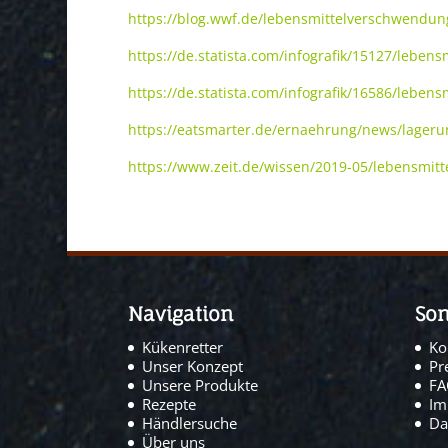
https://blog.wwf.de/lebensmittelverschwendu
https://de.statista.com/infografik/15127/leben
https://de.statista.com/infografik/16586/leben
https://eatsmarter.de/ernaehrung/news/lageru
https://www.zeit.de/wissen/2019-05/lebensmit
Navigation
Son
Kükenretter
Ko
Unser Konzept
Pr
Unsere Produkte
F
Rezepte
Im
Händlersuche
Da
Über uns