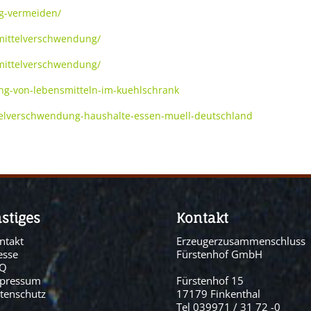
ng-vermeiden/
smittelverschwendung/
smittelverschwendung/
ng-von-lebensmitteln-im-kuehlschrank
telverschwendung-haushalte-essen-muell-deutschland
stiges
Kontakt
ntakt
Erzeugerzusammenschluss
esse
Fürstenhof GmbH
AQ
pressum
Fürstenhof 15
tenschutz
17179 Finkenthal
Tel 039971 / 31 72 -0