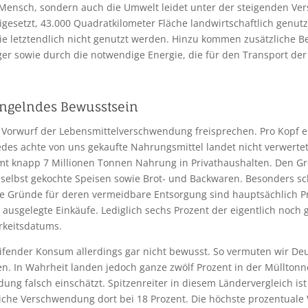
r Mensch, sondern auch die Umwelt leidet unter der steigenden 
igesetzt, 43.000 Quadratkilometer Fläche landwirtschaftlich genu
ie letztendlich nicht genutzt werden. Hinzu kommen zusätzliche B
er sowie durch die notwendige Energie, die für den Transport der 
gelndes Bewusstsein
 Vorwurf der Lebensmittelverschwendung freisprechen. Pro Kopf e
des achte von uns gekaufte Nahrungsmittel landet nicht verwertet 
 knapp 7 Millionen Tonnen Nahrung in Privathaushalten. Den Groß
 selbst gekochte Speisen sowie Brot- und Backwaren. Besonders sc
Die Gründe für deren vermeidbare Entsorgung sind hauptsächlich 
ausgelegte Einkäufe. Lediglich sechs Prozent der eigentlich noch
rkeitsdatums.
ifender Konsum allerdings gar nicht bewusst. So vermuten wir Deut
. In Wahrheit landen jedoch ganze zwölf Prozent in der Mülltonne
ng falsch einschätzt. Spitzenreiter in diesem Ländervergleich ist 
liche Verschwendung dort bei 18 Prozent. Die höchste prozentua