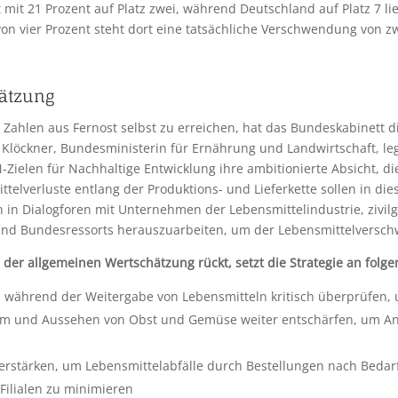
mit 21 Prozent auf Platz zwei, während Deutschland auf Platz 7 liegt
n vier Prozent steht dort eine tatsächliche Verschwendung von z
hätzung
Zahlen aus Fernost selbst zu erreichen, hat das Bundeskabinett di
Klöckner, Bundesministerin für Ernährung und Landwirtschaft, leg
ielen für Nachhaltige Entwicklung ihre ambitionierte Absicht, die
telverluste entlang der Produktions- und Lieferkette sollen in di
 in Dialogforen mit Unternehmen der Lebensmittelindustrie, zivilg
und Bundesressorts herauszuarbeiten, um der Lebensmittelversc
er allgemeinen Wertschätzung rückt, setzt die Strategie an folg
n während der Weitergabe von Lebensmitteln kritisch überprüfen,
m und Aussehen von Obst und Gemüse weiter entschärfen, um An
stärken, um Lebensmittelabfälle durch Bestellungen nach Bedar
Filialen zu minimieren