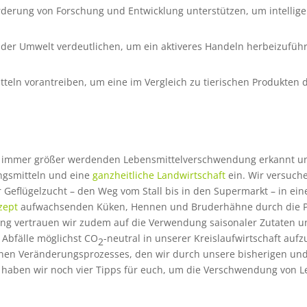
Förderung von Forschung und Entwicklung unterstützen, um intelli
der Umwelt verdeutlichen, um ein aktiveres Handeln herbeizufüh
teln vorantreiben, um eine im Vergleich zu tierischen Produkten 
r immer größer werdenden Lebensmittelverschwendung erkannt un
ngsmitteln und eine
ganzheitliche Landwirtschaft
ein. Wir versuche
 Geflügelzucht – den Weg vom Stall bis in den Supermarkt – in ei
zept
aufwachsenden Küken, Hennen und Bruderhähne durch die P
gung vertrauen wir zudem auf die Verwendung saisonaler Zutaten u
 Abfälle möglichst CO
-neutral in unserer Kreislaufwirtschaft auf
2
chen Veränderungsprozesses, den wir durch unsere bisherigen u
 haben wir noch vier Tipps für euch, um die Verschwendung von 