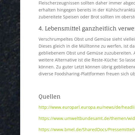
Fleischerzeugnissen sollten daher immer abge
erhalten hingegen bereits in der Kühlschranktü
zubereitete Speisen oder Brot sollten im obers
4. Lebensmittel ganzheitlich verwe
Verschrumpeltes Obst und Gemüse sieht viellei
Dieses gleich in die Mülltonne zu werfen, ist d
gebliebenem Obst und Gemüse zuzubereiten. A
weitere Alternative ist die Reste-Küche: So las
können. Zu guter Letzt können übrig geblieben
diverse Foodsharing-Plattformen freuen sich ü
Quellen
http://www.europarl.europa.eu/news/de/headli
https://www.umweltbundesamt.de/themen/wid
https://www.bmel.de/SharedDocs/Pressemitte