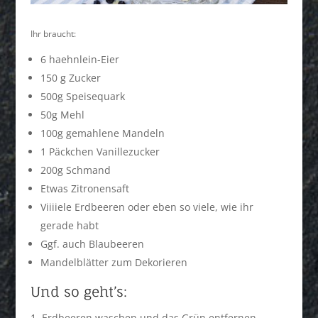
Ihr braucht:
6 haehnlein-Eier
150 g Zucker
500g Speisequark
50g Mehl
100g gemahlene Mandeln
1 Päckchen Vanillezucker
200g Schmand
Etwas Zitronensaft
Viiiiele Erdbeeren oder eben so viele, wie ihr
gerade habt
Ggf. auch Blaubeeren
Mandelblätter zum Dekorieren
Und so geht’s:
Erdbeeren waschen und das Grün entfernen.