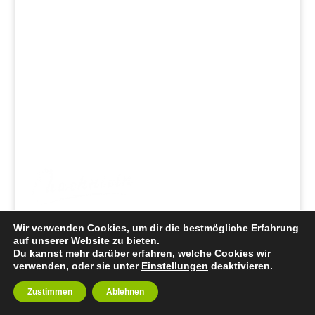
Kontakt
Erzeugerzusammenschluss Fürstenhof GmbH
Fürstenhof 15
17179 Finkenthal
Tel 039971 / 31 72 -0
fragen@bio-haehnlein.de
Wir verwenden Cookies, um dir die bestmögliche Erfahrung
© Erzeugerzusammenschluss Fürstenhof, 2021
auf unserer Website zu bieten.
Du kannst mehr darüber erfahren, welche Cookies wir
verwenden, oder sie unter
Einstellungen
deaktivieren.
Zustimmen
Ablehnen