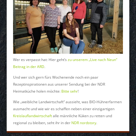
Wer es verpasst hat: Hier geht’s
zu unserem „Live nach Neun“
Beitrag in der ARD
.
Und wer sich gern fürs Wochenende noch ein paar
Rezeptinspirationen aus unserer Sendung bei der NDR
Heimatküche holen möchte:
Bitte sehr
!
Wie „weibliche Landwirtschaft“ aussieht, was BIO-Hühnerfarmen
ausmacht und wie wir es schaffen neben einer einzigartigen
Kreislauflandwirtschaft
alle männliche Küken zu retten und
regional zu bleiben, seht ihr in der
NDR nordstory
.